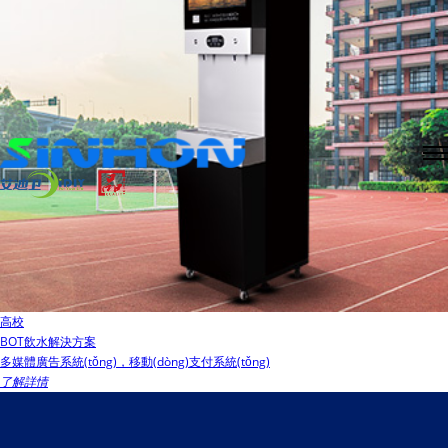
高校
BOT飲水解決方案
多媒體廣告系統(tǒng)，移動(dòng)支付系統(tǒng)
了解詳情