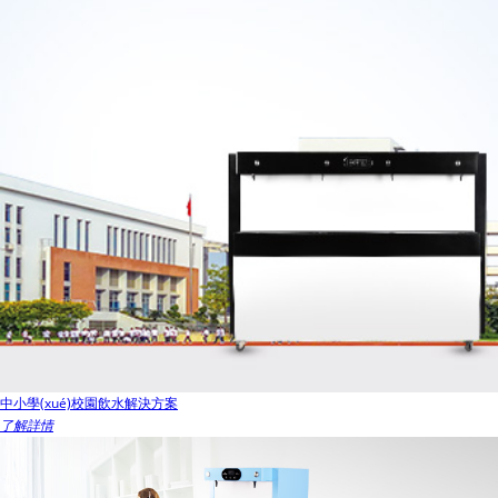
中小學(xué)校園飲水解決方案
了解詳情