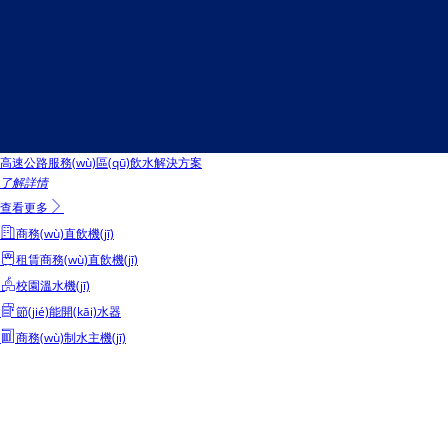
高速公路服務(wù)區(qū)飲水解決方案
了解詳情
查看更多
商務(wù)直飲機(jī)
租賃商務(wù)直飲機(jī)
校園溫水機(jī)
節(jié)能開(kāi)水器
商務(wù)制水主機(jī)