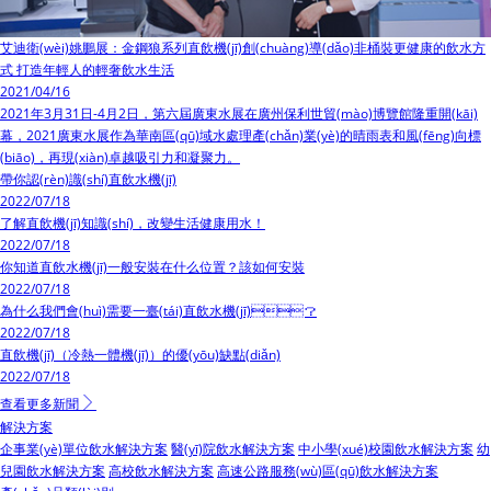
艾迪衛(wèi)姚鵬展：金鋼狼系列直飲機(jī)創(chuàng)導(dǎo)非桶裝更健康的飲水方
式 打造年輕人的輕奢飲水生活
2021/04/16
2021年3月31日-4月2日，第六屆廣東水展在廣州保利世貿(mào)博覽館隆重開(kāi)
幕，2021廣東水展作為華南區(qū)域水處理產(chǎn)業(yè)的晴雨表和風(fēng)向標
(biāo)，再現(xiàn)卓越吸引力和凝聚力。
帶你認(rèn)識(shí)直飲水機(jī)
2022/07/18
了解直飲機(jī)知識(shí)，改變生活健康用水！
2022/07/18
你知道直飲水機(jī)一般安裝在什么位置？該如何安裝
2022/07/18
為什么我們會(huì)需要一臺(tái)直飲水機(jī)？
2022/07/18
直飲機(jī)（冷熱一體機(jī)）的優(yōu)缺點(diǎn)
2022/07/18
查看更多新聞
解決方案
企事業(yè)單位飲水解決方案
醫(yī)院飲水解決方案
中小學(xué)校園飲水解決方案
幼
兒園飲水解決方案
高校飲水解決方案
高速公路服務(wù)區(qū)飲水解決方案